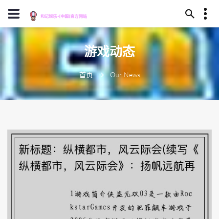
13659630023
游戏动态
安庆市卫煮丛林324号
J909@baidu.ag
首页
Our News