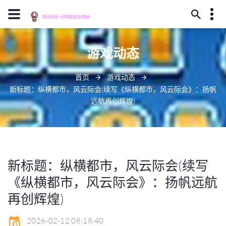
13659630023
游戏动态
安庆市卫煮丛林324号
J909@baidu.ag
首页
游戏动态
新标题：纵横都市，风云际会(续写《纵横都市，风云际会》：扬帆
远航再创辉煌)
新标题：纵横都市，风云际会(续写
《纵横都市，风云际会》：扬帆远航
再创辉煌)
2026-02-12 08:18:40