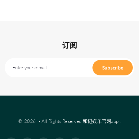
订阅
Enter your e-mail
Subscribe
©
2026
.
- All Rights Reserved
和记娱乐官网app
.