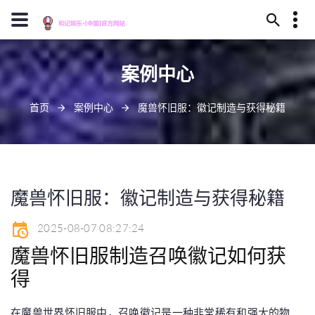
13659630023
案例中心
安庆市卫煮丛林324号
J909@baidu.ag
首页
案例中心
魔兽怀旧服：徽记制造与获得秘籍
魔兽怀旧服：徽记制造与获得秘籍
2025-08-07 08:27:24
魔兽怀旧服制造召唤徽记如何获
得
在魔兽世界怀旧服中，召唤徽记是一种非常稀有和强大的物