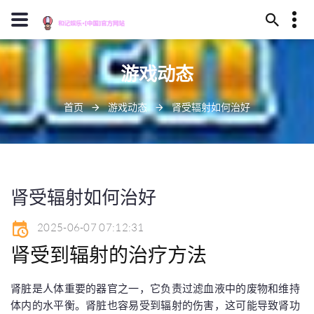
13659630023
游戏动态
安庆市卫煮丛林324号
J909@baidu.ag
首页
游戏动态
肾受辐射如何治好
肾受辐射如何治好
2025-06-07 07:12:31
肾受到辐射的治疗方法
肾脏是人体重要的器官之一，它负责过滤血液中的废物和维持
体内的水平衡。肾脏也容易受到辐射的伤害，这可能导致肾功