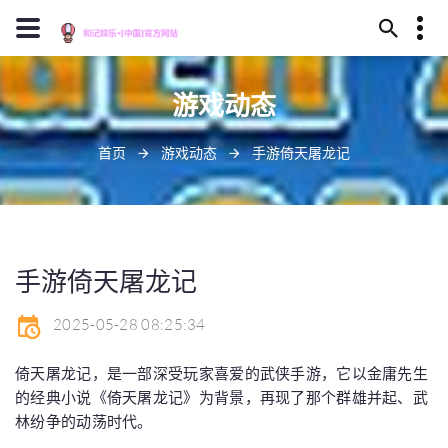
13659630023
游戏动态
安庆市卫煮丛林324号
J909@baidu.ag
首页
游戏动态
手游倚天屠龙记
手游倚天屠龙记
2025-05-28 08:25:34
倚天屠龙记，是一部深受玩家喜爱的武侠手游，它以金庸先生
的经典小说《倚天屠龙记》为背景，再现了那个群雄并起、武
林纷争的动荡时代。